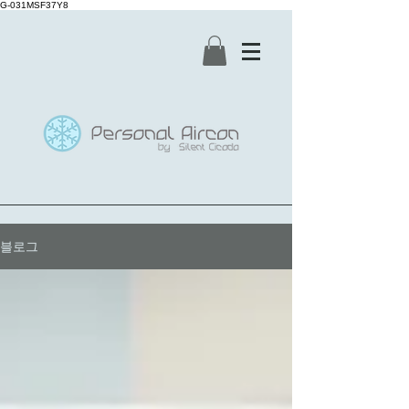
G-031MSF37Y8
블로그